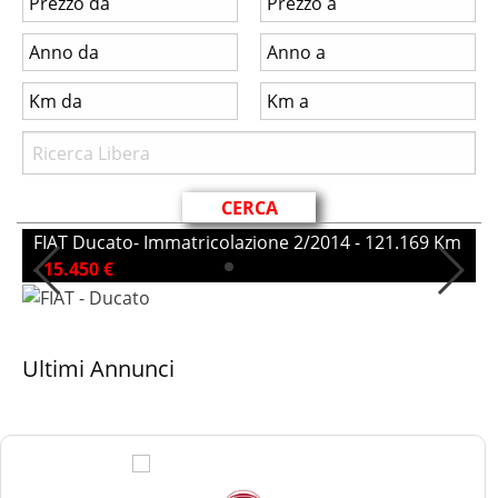
FIAT Ducato- Immatricolazione 2/2014 - 121.169 Km
P
-
15.450 €
7
Ultimi Annunci